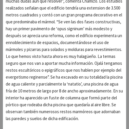
muchas dudas aún que resolver”, comenta Chamizo. Los estudios
realizados señalan que el edificio tendría una extension de 3.500
metros cuadrados y contó con un gran programa decorativo en el
que predominaba el mármol. “Se ven las dos fases constructivas,
hay un primer pavimento de ‘opus signinum’ más modesto y
después se aprecia una reforma, como el edificio experimenta un
ennoblecimiento de espacios, documentándose el uso de
mármoles y pizarras para solados y molduras para revestimientos.
Lo que hemos visto hasta ahora es muy halagüeño. La termas
seguro que nos van a aportar mucha información. Ojalá tengamos
restos escultóricos o epigráficos que nos hablen por ejemplo del
evergetismo reginense”. Se ha excavado en su totalidad la piscina
de agua caliente y parcialmente la ‘natatio’, una piscina de agua
fría de 10 metros de largo por 8 de ancho aproximadamente. En su
interior ha aparecido un fuste de columna que formó parte del
pórtico que rodeaba dicha piscina que quedaría al aire libre. Se
observan también numerosos restos marmóreos que adornaban
las paredes y suelos de dicha edificación.