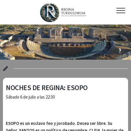
Skip
to
content
NOCHES DE REGINA: ESOPO
Sábado 6 de julio a las 22:30
ESOPO es un esclavo feo y jorobado. Desea ser libre. Su
Señor, XANTOS es un político de renombre. CLEIA, la mujer de