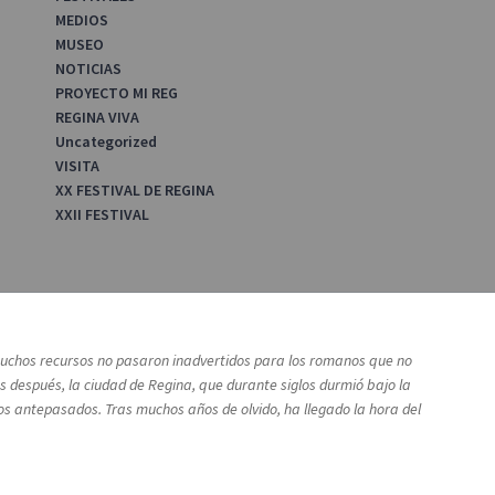
MEDIOS
MUSEO
NOTICIAS
PROYECTO MI REG
REGINA VIVA
Uncategorized
VISITA
XX FESTIVAL DE REGINA
XXII FESTIVAL
s muchos recursos no pasaron inadvertidos para los romanos que no
 después, la ciudad de Regina, que durante siglos durmió bajo la
ros antepasados. Tras muchos años de olvido, ha llegado la hora del