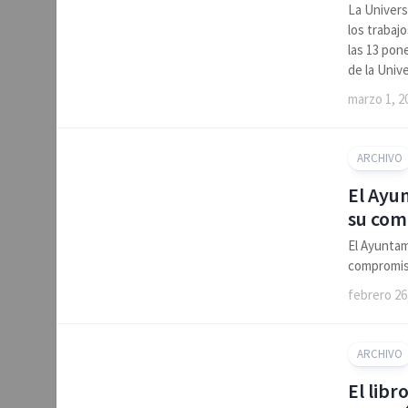
La Univers
los trabaj
las 13 pon
de la Univ
marzo 1, 2
ARCHIVO
El Ayu
su com
El Ayuntam
compromiso
febrero 26
ARCHIVO
El libr