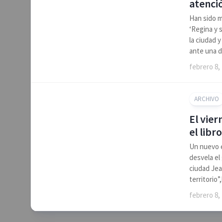
atenci
Han sido m
‘Regina y 
la ciudad 
ante una de
febrero 8,
ARCHIVO
El vier
el libr
Un nuevo e
desvela el
ciudad Jea
territorio”
febrero 8,