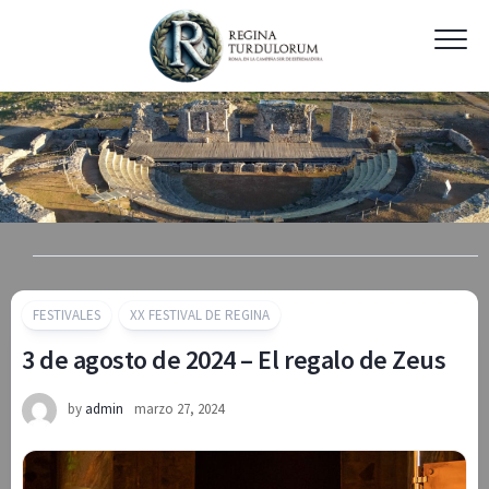
Skip
to
content
FESTIVALES
XX FESTIVAL DE REGINA
3 de agosto de 2024 – El regalo de Zeus
by
admin
marzo 27, 2024