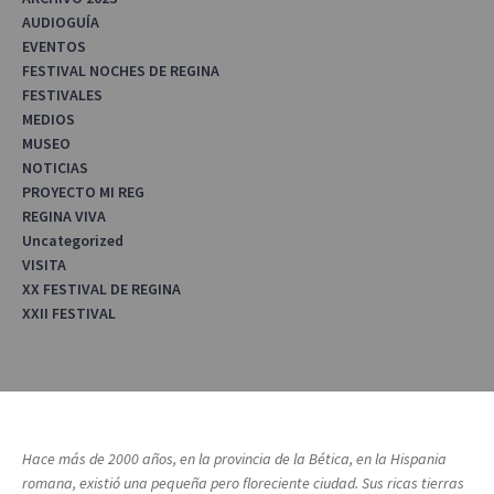
AUDIOGUÍA
EVENTOS
FESTIVAL NOCHES DE REGINA
FESTIVALES
MEDIOS
MUSEO
NOTICIAS
PROYECTO MI REG
REGINA VIVA
Uncategorized
VISITA
XX FESTIVAL DE REGINA
XXII FESTIVAL
Hace más de 2000 años, en la provincia de la Bética, en la Hispania
romana, existió una pequeña pero floreciente ciudad. Sus ricas tierras