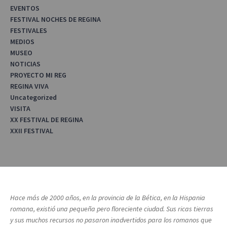
EVENTOS
FESTIVAL NOCHES DE REGINA
FESTIVALES
MEDIOS
MUSEO
NOTICIAS
PROYECTO MI REG
REGINA VIVA
Uncategorized
VISITA
XX FESTIVAL DE REGINA
XXII FESTIVAL
Hace más de 2000 años, en la provincia de la Bética, en la Hispania
romana, existió una pequeña pero floreciente ciudad. Sus ricas tierras
y sus muchos recursos no pasaron inadvertidos para los romanos que