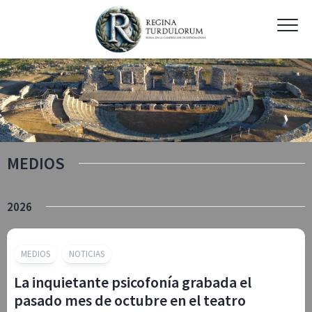
Skip
to
content
MEDIOS
2026
MEDIOS
NOTICIAS
La inquietante psicofonía grabada el
pasado mes de octubre en el teatro