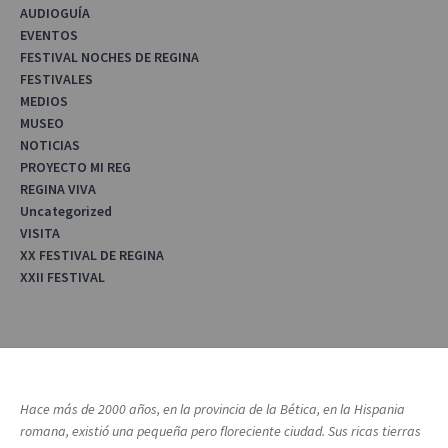
AUDIOGUÍA
EVENTOS
FESTIVAL NOCHES DE REGINA
FESTIVALES
MEDIOS
MUSEO
NOTICIAS
PROYECTO MI REG
REGINA VIVA
Uncategorized
VISITA
XX FESTIVAL DE REGINA
XXII FESTIVAL
Hace más de 2000 años, en la provincia de la Bética, en la Hispania
romana, existió una pequeña pero floreciente ciudad. Sus ricas tierras