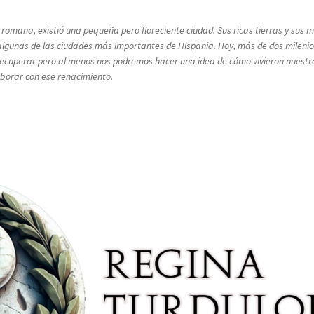
a romana, existió una pequeña pero floreciente ciudad. Sus ricas tierras y su
lgunas de las ciudades más importantes de Hispania. Hoy, más de dos milenios
rá recuperar pero al menos nos podremos hacer una idea de cómo vivieron nuest
laborar con ese renacimiento.