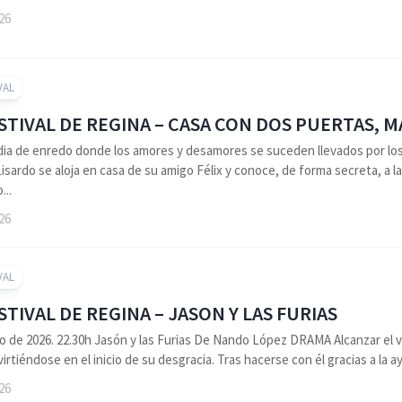
026
VAL
ESTIVAL DE REGINA – CASA CON DOS PUERTAS, 
a de enredo donde los amores y desamores se suceden llevados por los
Lisardo se aloja en casa de su amigo Félix y conoce, de forma secreta, a la
..
026
VAL
ESTIVAL DE REGINA – JASON Y LAS FURIAS
o de 2026. 22.30h Jasón y las Furias De Nando López DRAMA Alcanzar el v
irtiéndose en el inicio de su desgracia. Tras hacerse con él gracias a la a
026