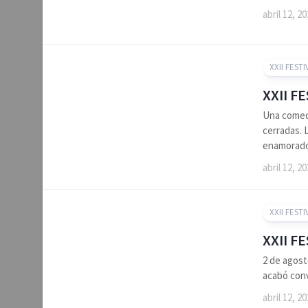
abril 12, 2
XXII FESTI
XXII F
Una comedi
cerradas. 
enamorado.
abril 12, 2
XXII FESTI
XXII F
2 de agost
acabó conv
abril 12, 2