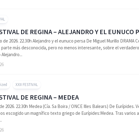
VAL
ESTIVAL DE REGINA – ALEJANDRO Y EL EUNUCO 
o de 2026. 22.30h Alejandro y el eunuco persa De Miguel Murillo DRAMA 
a parte más desconocida, pero no menos interesante, sobre el verdadero
Alejandro...
026
ized
XXII FESTIVAL
ESTIVAL DE REGINA – MEDEA
o de 2026. 22.30h Medea (Cía. Sa Boira / ONCE Illes Balears) De Eurípides.
os escogido un magnífico texto griego de Eurípides:Medea. Tras varios 
..
026