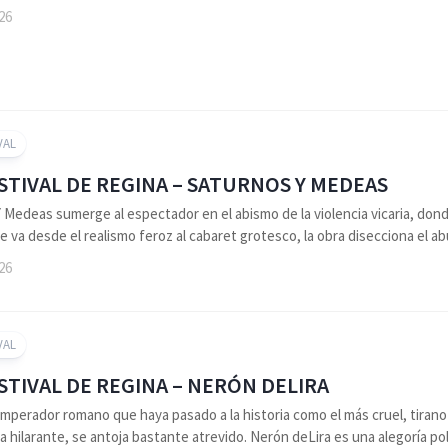
026
VAL
ESTIVAL DE REGINA – SATURNOS Y MEDEAS
 Medeas sumerge al espectador en el abismo de la violencia vicaria, dond
ue va desde el realismo feroz al cabaret grotesco, la obra disecciona el 
026
VAL
ESTIVAL DE REGINA – NERÓN DELIRA
emperador romano que haya pasado a la historia como el más cruel, tiran
a hilarante, se antoja bastante atrevido. Nerón deLira es una alegoría pol