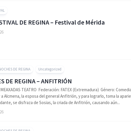
VAL
ESTIVAL DE REGINA – Festival de Mérida
026
 NOCHES DE REGINA
Uncategorized
S DE REGINA – ANFITRIÓN
 MEAXADAS TEATRO Federación: FATEX (Extremadura) Género: Comedia Sin
 a Alcmena, la esposa del general Anfitrión, y para lograrlo, toma la apari
dante, se disfraza de Sosias, la criada de Anfitrión, causando aún...
026
 NOCHES DE REGINA