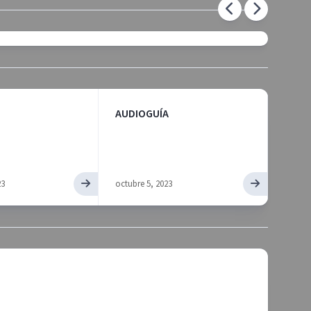
El Cu
AUDIOGUÍA
23
octubre 5, 2023