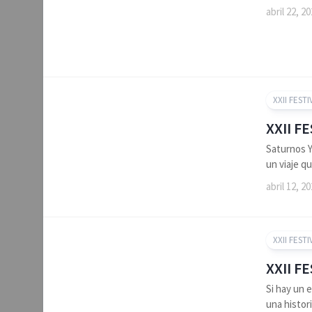
abril 22, 2
XXII FESTI
XXII F
Saturnos Y
un viaje q
abril 12, 2
XXII FESTI
XXII F
Si hay un 
una histori