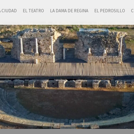
A CIUDAD
EL TEATRO
LA DAMA DE REGINA
EL PEDROSILLO
C
el pasado mes de octubre en el teatro romana