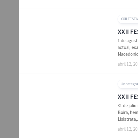
XXII FESTI
XXII F
1 de agost
actual, es
Macedonio 
abril 12, 2
Uncategor
XXII F
31 de juli
Boira, hem
Lisístrata,.
abril 12, 2