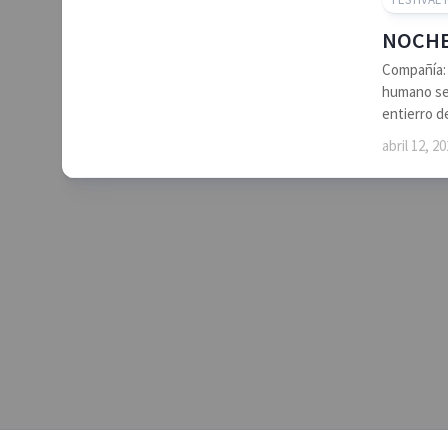
NOCHES
Compañía:
humano se 
entierro d
abril 12, 2