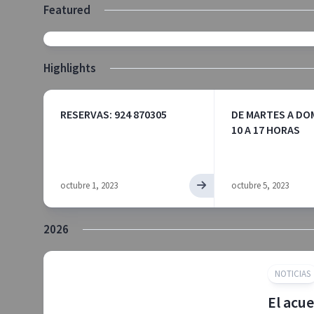
Featured
‘Voces del misterio’.
Highlights
RESERVAS: 924 870305
DE MARTES A DO
10 A 17 HORAS
octubre 1, 2023
octubre 5, 2023
2026
NOTICIAS
El acu