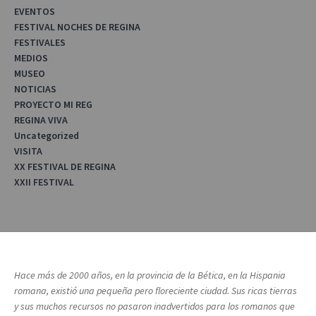
EVENTOS
FESTIVAL NOCHES DE REGINA
FESTIVALES
MEDIOS
MUSEO
NOTICIAS
PROYECTO MI REG
REGINA VIVA
Uncategorized
VISITA
XX FESTIVAL DE REGINA
XXII FESTIVAL
Hace más de 2000 años, en la provincia de la Bética, en la Hispania
romana, existió una pequeña pero floreciente ciudad. Sus ricas tierras
y sus muchos recursos no pasaron inadvertidos para los romanos que