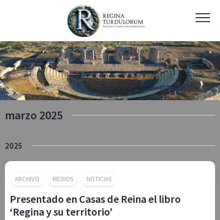
Skip
to
content
marzo 2025
2025
ARCHIVO
MEDIOS
NOTICIAS
Presentado en Casas de Reina el libro
‘Regina y su territorio’