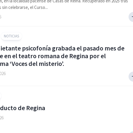
, en la localidad pacense de Casas de Reina. Recuperado en 2025 tras
 sin celebrarse, el Curso...
6
NOTICIAS
uietante psicofonía grabada el pasado mes de
e en el teatro romana de Regina por el
a ‘Voces del misterio’.
026
educto de Regina
026