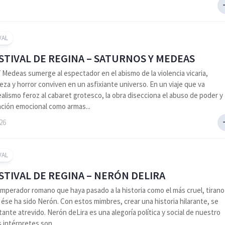
VAL
ESTIVAL DE REGINA – SATURNOS Y MEDEAS
 Medeas sumerge al espectador en el abismo de la violencia vicaria,
eza y horror conviven en un asfixiante universo. En un viaje que va
ealismo feroz al cabaret grotesco, la obra disecciona el abuso de poder y
ación emocional como armas...
026
VAL
ESTIVAL DE REGINA – NERÓN DELIRA
emperador romano que haya pasado a la historia como el más cruel, tirano
 ése ha sido Nerón. Con estos mimbres, crear una historia hilarante, se
tante atrevido. Nerón deLira es una alegoría política y social de nuestro
 intérpretes son...