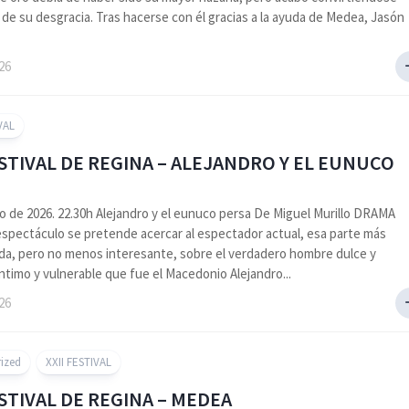
io de su desgracia. Tras hacerse con él gracias a la ayuda de Medea, Jasón
026
VAL
ESTIVAL DE REGINA – ALEJANDRO Y EL EUNUCO
o de 2026. 22.30h Alejandro y el eunuco persa De Miguel Murillo DRAMA
spectáculo se pretende acercar al espectador actual, esa parte más
a, pero no menos interesante, sobre el verdadero hombre dulce y
ntimo y vulnerable que fue el Macedonio Alejandro...
026
ized
XXII FESTIVAL
ESTIVAL DE REGINA – MEDEA