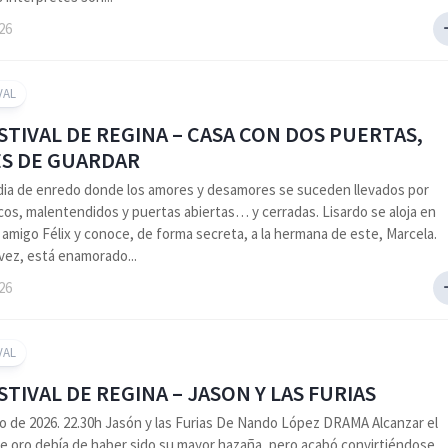
026
VAL
ESTIVAL DE REGINA – CASA CON DOS PUERTAS,
ES DE GUARDAR
ia de enredo donde los amores y desamores se suceden llevados por
cos, malentendidos y puertas abiertas… y cerradas. Lisardo se aloja en
 amigo Félix y conoce, de forma secreta, a la hermana de este, Marcela.
 vez, está enamorado...
026
VAL
ESTIVAL DE REGINA – JASON Y LAS FURIAS
o de 2026. 22.30h Jasón y las Furias De Nando López DRAMA Alcanzar el
de oro debía de haber sido su mayor hazaña, pero acabó convirtiéndose