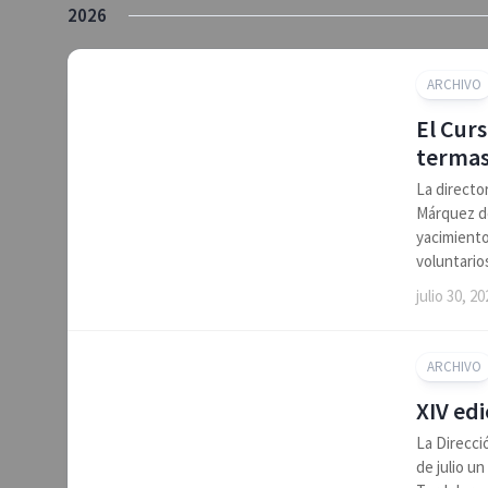
2026
ARCHIVO
El Curs
termas 
La directo
Márquez de
yacimiento
voluntarios
julio 30, 20
ARCHIVO
XIV ed
La Direcci
de julio u