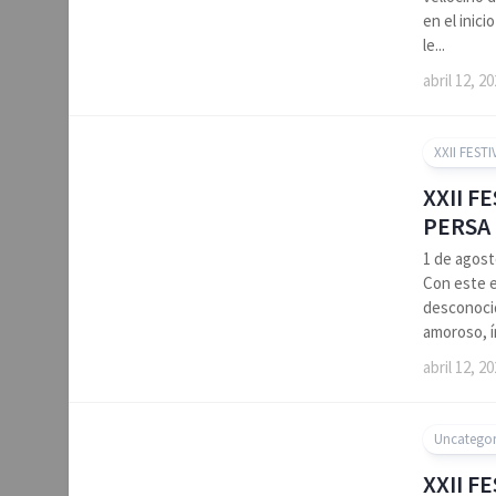
en el inic
le...
abril 12, 2
XXII FESTI
XXII F
PERSA
1 de agost
Con este e
desconocid
amoroso, í
abril 12, 2
Uncategor
XXII F