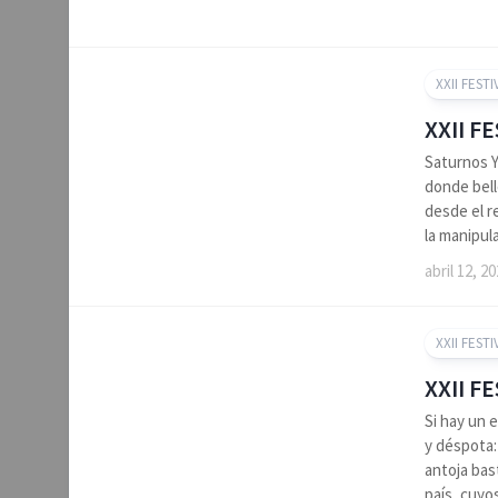
XXII FESTI
XXII F
Saturnos Y
donde bell
desde el r
la manipul
abril 12, 2
XXII FESTI
XXII F
Si hay un 
y déspota:
antoja bas
país, cuyos