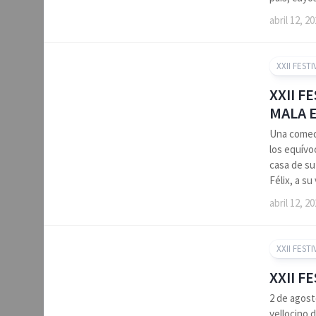
abril 12, 2
XXII FESTI
XXII F
MALA 
Una comed
los equívo
casa de su
Félix, a su
abril 12, 2
XXII FESTI
XXII F
2 de agost
vellocino 