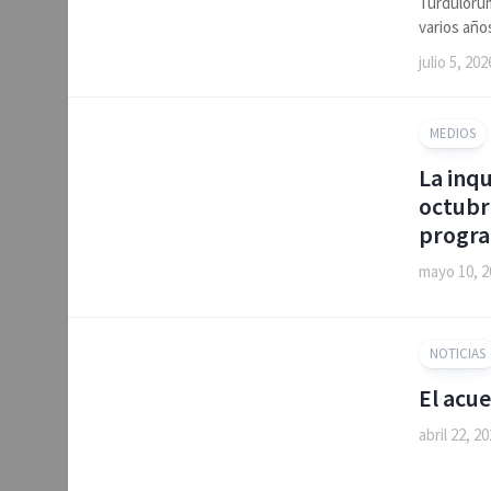
Turdulorum
varios años
julio 5, 202
MEDIOS
La inq
octubr
program
mayo 10, 2
NOTICIAS
El acu
abril 22, 2