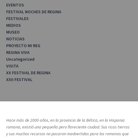
EVENTOS
FESTIVAL NOCHES DE REGINA
FESTIVALES
MEDIOS
MUSEO
NOTICIAS
PROYECTO MI REG
REGINA VIVA
Uncategorized
VISITA
XX FESTIVAL DE REGINA
XXII FESTIVAL
Hace más de 2000 años, en la provincia de la Bética, en la Hispania
romana, existió una pequeña pero floreciente ciudad. Sus ricas tierras
y sus muchos recursos no pasaron inadvertidos para los romanos que