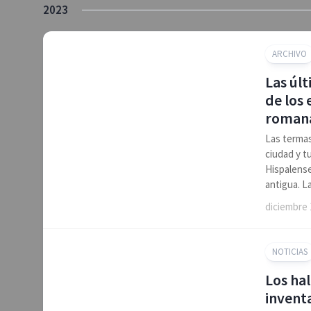
2023
ARCHIVO
Las últ
de los 
roman
Las termas
ciudad y t
Hispalense
antigua. L
diciembre 
NOTICIAS
Los ha
invent