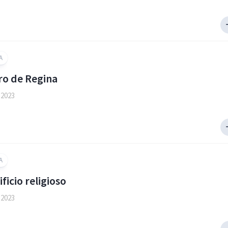
A
oro de Regina
 2023
A
ificio religioso
 2023