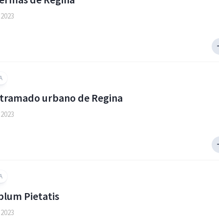
 2023
A
entramado urbano de Regina
 2023
A
plum Pietatis
 2023