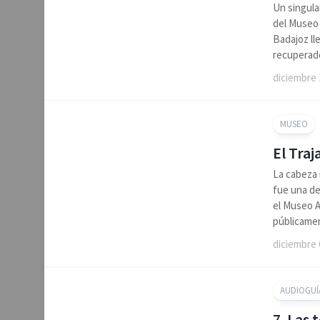
Un singula
del Museo 
Badajoz ll
recuperado
diciembre 
MUSEO
El Traj
La cabeza 
fue una de
el Museo A
públicamen
diciembre 
AUDIOGUÍ
7. Las